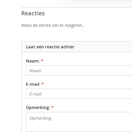
Reacties
Wees de eerste om te reageren...
Laat een reactie achter
Naam:
*
E-mail:
*
Opmerking:
*