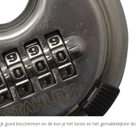
rlijk goed beschermen en dit kun je het beste en het gemakkelijkste d