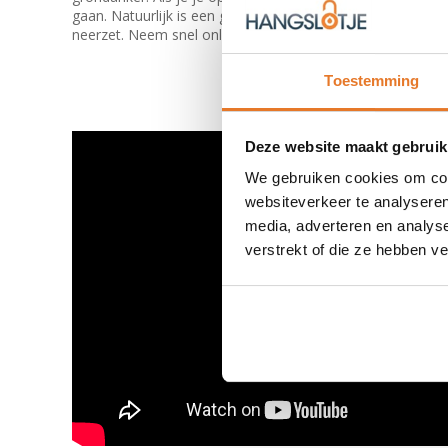
gaan. Natuurlijk is een goed slot cruciaal maar zorg er oo
neerzet. Neem snel online een kijkje en koop vandaag no
Toestemming
Deze website maakt gebruik
We gebruiken cookies om cont
websiteverkeer te analyseren
media, adverteren en analys
verstrekt of die ze hebben v