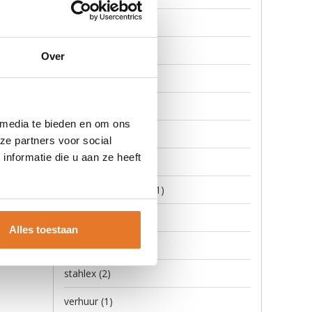
hangsloten
(13)
letterslot
(2)
Over
locker
(2)
moedersleutel
(2)
 media te bieden en om ons
rvs
(3)
ze partners voor social
nformatie die u aan ze heeft
Slot
(2)
slot voor container
(1)
Sloten
(1)
Alles toestaan
spel
(2)
stahlex
(2)
verhuur
(1)