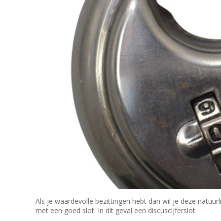
Als je waardevolle bezittingen hebt dan wil je deze natuu
met een goed slot. In dit geval een discuscijferslot.