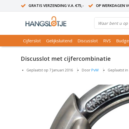
GRATIS VERZENDING V.A. €75,-
OP WERKDAGEN VO
Cijferslot
Gelijksluitend
Discusslot
RVS
Budge
Discusslot met cijfercombinatie
Geplaatst op
7 Januari 2016
Door
PvW
Geplaatst in