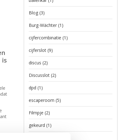
ballenkar
(1)
Blog
(3)
Burg-Wächter
(1)
cijfercombinatie
(1)
n
cijferslot
(9)
en
 is
discus
(2)
s
Discusslot
(2)
dpd
(1)
ele
mdat
escaperoom
(5)
e
Filmpje
(2)
want
gekeurd
(1)
hangslot
(20)
e