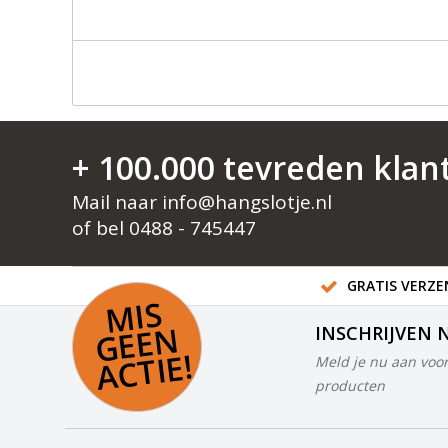
+ 100.000 tevreden klan
Mail naar
info@hangslotje.nl
of bel
0488 - 745447
GRATIS VERZEN
MI
S
G
E
E
A
C
TI
N
INSCHRIJVEN 
E!
Meld je nu aan voor
producten