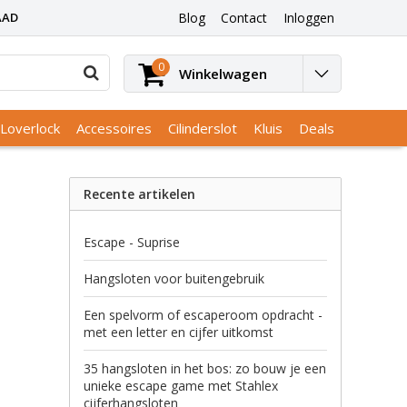
AAD
Blog
Contact
Inloggen
0
Winkelwagen
Loverlock
Accessoires
Cilinderslot
Kluis
Deals
Recente artikelen
Escape - Suprise
Hangsloten voor buitengebruik
Een spelvorm of escaperoom opdracht -
met een letter en cijfer uitkomst
35 hangsloten in het bos: zo bouw je een
unieke escape game met Stahlex
cijferhangsloten