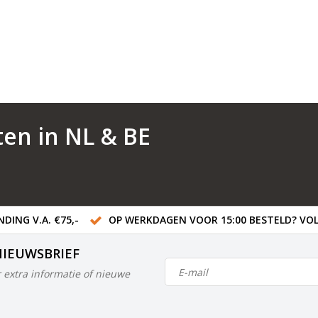
ten in NL & BE
DING V.A. €75,-
OP WERKDAGEN VOOR 15:00 BESTELD? VOL
NIEUWSBRIEF
 extra informatie of nieuwe