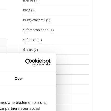
aparte
(1)
Blog
(3)
Burg-Wächter
(1)
cijfercombinatie
(1)
cijferslot
(9)
discus
(2)
Discusslot
(2)
escape game
(1)
Over
escaperoom
(5)
Filmpje
(2)
hangslot
(20)
 media te bieden en om ons
ze partners voor social
hangsloten
(13)