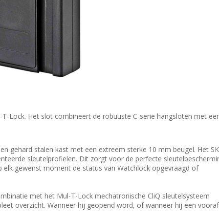
l-T-Lock. Het slot combineert de robuuste C-serie hangsloten met ee
 en gehard stalen kast met een extreem sterke 10 mm beugel. Het S
nteerde sleutelprofielen. Dit zorgt voor de perfecte sleutelbeschermi
p elk gewenst moment de status van Watchlock opgevraagd of
combinatie met het Mul-T-Lock mechatronische CliQ sleutelsysteem
eet overzicht. Wanneer hij geopend word, of wanneer hij een vooraf