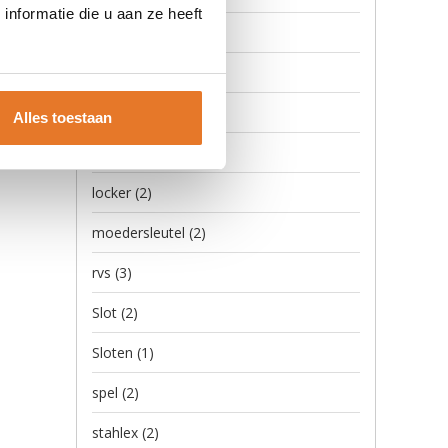
nformatie die u aan ze heeft
en
key alike
(1)
letterslot
(2)
liefde
(1)
Alles toestaan
liefdesslot
(1)
locker
(2)
moedersleutel
(2)
rvs
(3)
Slot
(2)
Sloten
(1)
spel
(2)
stahlex
(2)