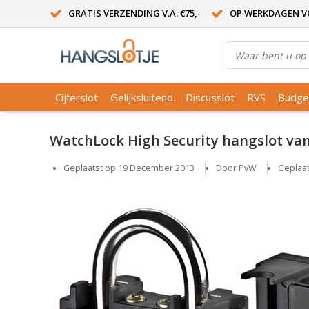
GRATIS VERZENDING V.A. €75,-
OP WERKDAGEN VO
Cijferslot
Gelijksluitend
Discusslot
RVS
Budge
WatchLock High Security hangslot va
Geplaatst op
19 December 2013
Door PvW
Geplaat