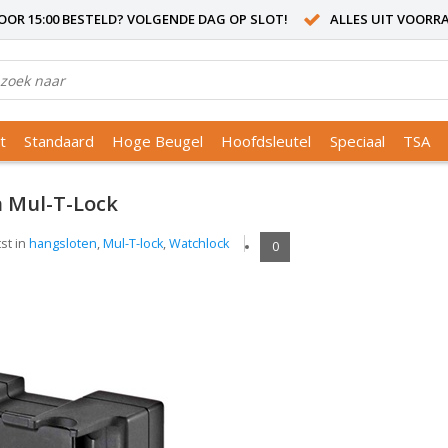
OR 15:00 BESTELD? VOLGENDE DAG OP SLOT!
ALLES UIT VOORR
t
Standaard
Hoge Beugel
Hoofdsleutel
Speciaal
TSA
n Mul-T-Lock
st in
hangsloten
,
Mul-T-lock
,
Watchlock
0