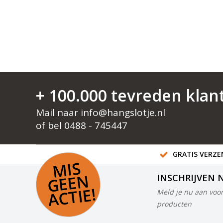
+ 100.000 tevreden klan
Mail naar
info@hangslotje.nl
of bel
0488 - 745447
GRATIS VERZEN
MI
S
G
E
E
A
C
TI
N
INSCHRIJVEN 
E!
Meld je nu aan voor
producten