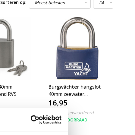
Sorteren op:
 40mm
Burgwächter
hangslot
tend RVS
40mm zeewater
16,95
bestendig Yacht
Nog niet gewaardeerd
ORRAAD
OP VOORRAAD