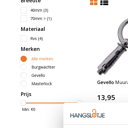
Breedte
40mm
(3)
70mm >
(1)
Materiaal
Rvs
(4)
Merken
Alle merken
Burgwächter
Gevello
Gevello
Muur
Masterlock
Prijs
13,95
Nog niet gewaa
Min: €
0
Max: €
25
OP VOORR