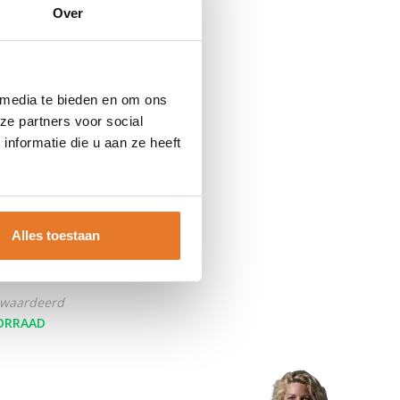
Over
 media te bieden en om ons
ze partners voor social
nformatie die u aan ze heeft
ck
Hangslot No
Alles toestaan
iumcarbide
ewaardeerd
ORRAAD