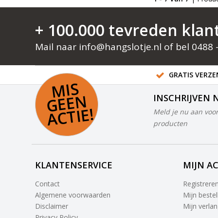
+ 100.000 tevreden klan
Mail naar
info@hangslotje.nl
of bel
0488 
GRATIS VERZEN
MI
S
G
E
E
A
C
TI
N
INSCHRIJVEN 
E!
Meld je nu aan voor
producten
KLANTENSERVICE
MIJN A
Contact
Registrere
Algemene voorwaarden
Mijn bestel
Disclaimer
Mijn verlang
Privacy Policy