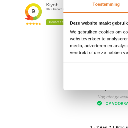
Toestemming
Deze website maakt gebruik
We gebruiken cookies om cont
websiteverkeer te analyseren
media, adverteren en analys
verstrekt of die ze hebben v
Gevello
Muura
19,95
Nog niet gewaa
OP VOORR
1 - 7 Van 7
| Produ