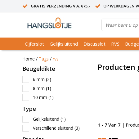
GRATIS VERZENDING V.A. €75,-
OP WERKDAGEN VO
Cijferslot
Gelijksluitend
Discusslot
RVS
Budge
Home
/
Tags
/
rvs
Producten 
Beugeldikte
6 mm
(2)
8 mm
(1)
10 mm
(1)
Type
Gelijksluitend
(1)
1 - 7 Van 7
| Produ
Verschillend sluitend
(3)