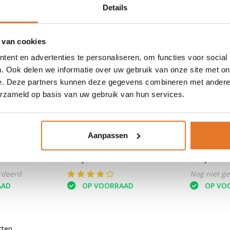
Details
 van cookies
ent en advertenties te personaliseren, om functies voor social
. Ook delen we informatie over uw gebruik van onze site met on
e. Deze partners kunnen deze gegevens combineren met andere i
erzameld op basis van uw gebruik van hun services.
nker XXL
Masterlock
Discus 8
Masterlo
Aanpassen
hoekig
crack bor
22,50
14,95
rdeerd
Nog niet g
AAD
OP VOORRAAD
OP VO
cten