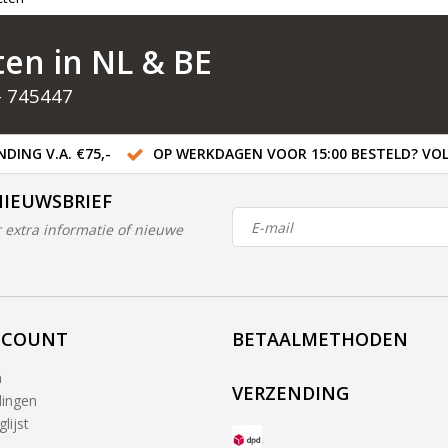
ten in NL & BE
- 745447
DING V.A. €75,-
OP WERKDAGEN VOOR 15:00 BESTELD? VOL
NIEUWSBRIEF
 extra informatie of nieuwe
CCOUNT
BETAALMETHODEN
n
VERZENDING
lingen
lijst