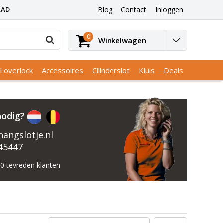
AAD
Blog
Contact
Inloggen
0
Winkelwagen
Loverlock
Accessoires
Cilinderslot
Kluis
Deals
nodig?
angslotje.nl
45447
0 tevreden klanten