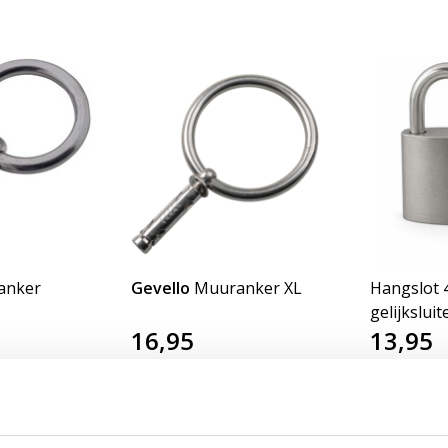
anker
Gevello
Muuranker XL
Hangslot
gelijkslui
16,95
13,95
rdeerd
Nog niet gewaardeerd
AAD
OP VOORRAAD
OP VO