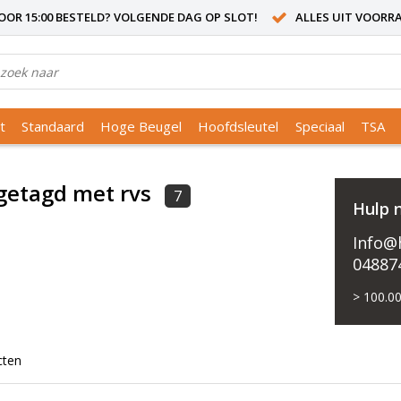
OR 15:00 BESTELD? VOLGENDE DAG OP SLOT!
ALLES UIT VOORR
t
Standaard
Hoge Beugel
Hoofdsleutel
Speciaal
TSA
getagd met rvs
7
Hulp 
Info@h
04887
> 100.00
cten