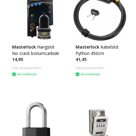
Masterlock
Hangslot
Masterlock
Kabelslot
No crack boriumcarbide
Python 450cm
14,95
41,45
Nog niet gewaardeerd
Nog niet gewaardeerd
OP VOORRAAD
OP VOORRAAD