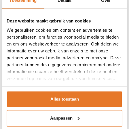
Toestemming
Details
Over
GRATIS VERZENDING V.A. €75,-
Deze website maakt gebruik van cookies
We gebruiken cookies om content en advertenties te
personaliseren, om functies voor social media te bieden
en om ons websiteverkeer te analyseren. Ook delen we
informatie over uw gebruik van onze site met onze
partners voor social media, adverteren en analyse. Deze
partners kunnen deze gegevens combineren met andere
informatie die u aan ze heeft verstrekt of die ze hebben
verzameld op basis van uw gebruik van hun services.
Masterlock
Kluis voor
Masterlock
sleutels
Gelamineerd hangslot
46,45
16,95
Alles toestaan
Nog niet gewaardeerd
Nog niet gewaardeerd
OP VOORRAAD
OP VOORRAAD
Aanpassen