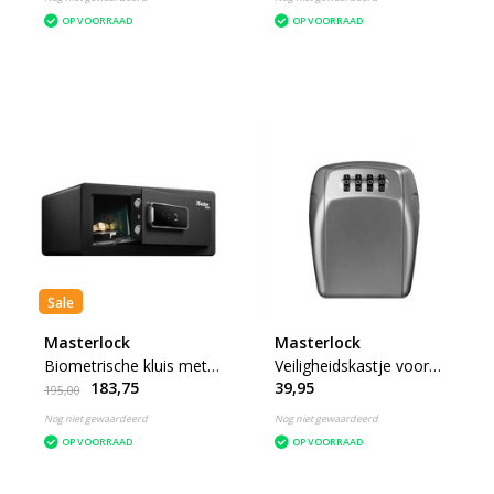
OP VOORRAAD
OP VOORRAAD
Sale
Masterlock
Masterlock
Biometrische kluis met
Veiligheidskastje voor
183,75
39,95
vingerafdruk
sleutels
195,00
Nog niet gewaardeerd
Nog niet gewaardeerd
OP VOORRAAD
OP VOORRAAD