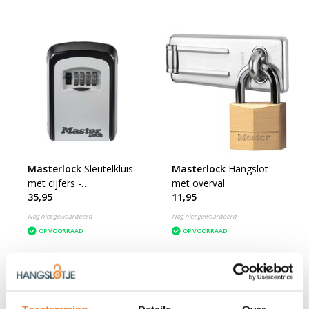
Masterlock
Sleutelkluis
Masterlock
Hangslot
met cijfers -
met overval
35,95
11,95
Veiligheidskastje
Nog niet gewaardeerd
Nog niet gewaardeerd
OP VOORRAAD
OP VOORRAAD