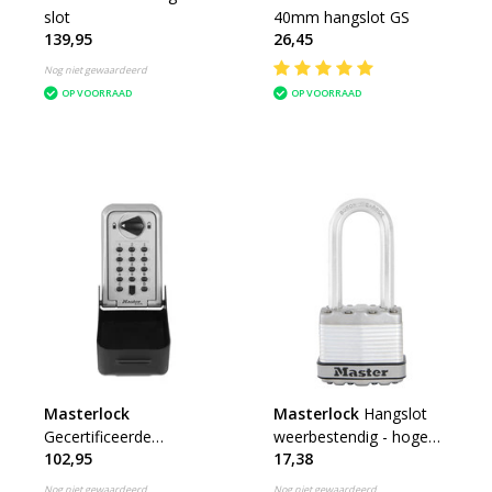
slot
40mm hangslot GS
139,95
26,45
Nog niet gewaardeerd
OP VOORRAAD
OP VOORRAAD
Masterlock
Masterlock
Hangslot
Gecertificeerde
weerbestendig - hoge
102,95
17,38
sleutelkluis
beugel
Nog niet gewaardeerd
Nog niet gewaardeerd