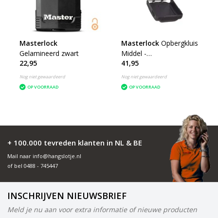
Masterlock
Masterlock
Opbergkluis
Gelamineerd zwart
Middel -
22,95
41,95
Cijfercombinatie
Nog niet gewaardeerd
Nog niet gewaardeerd
OP VOORRAAD
OP VOORRAAD
+ 100.000 tevreden klanten in NL & BE
Mail naar
info@hangslotje.nl
of bel
0488 - 745447
INSCHRIJVEN NIEUWSBRIEF
Meld je nu aan voor extra informatie of nieuwe producten