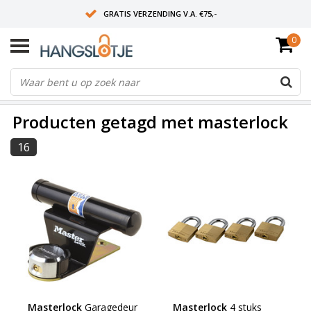
GRATIS VERZENDING V.A. €75,-
0
OP WERKDAGEN VOOR 15:00 BESTELD? VOLGENDE DAG OP SLOT!
ALLES UIT VOORRAAD
FILTERS
Producten getagd met masterlock
16
Masterlock
Garagedeur
Masterlock
4 stuks